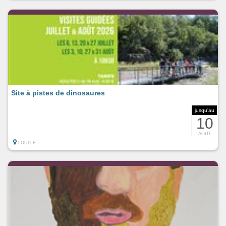
Site à pistes de dinosaures
jusqu'au
10
AOUT
LOULLE