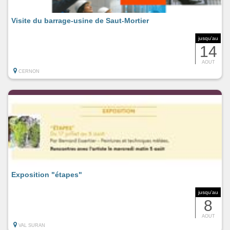
Visite du barrage-usine de Saut-Mortier
jusqu'au
14
AOUT
CERNON
Exposition "étapes"
jusqu'au
8
AOUT
VAL SURAN