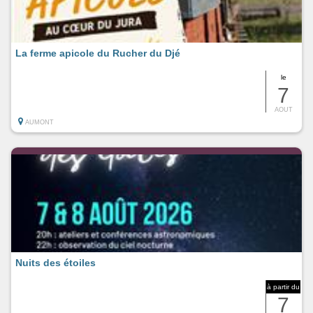
La ferme apicole du Rucher du Djé
le
7
AOUT
AUMONT
Nuits des étoiles
à partir du
7