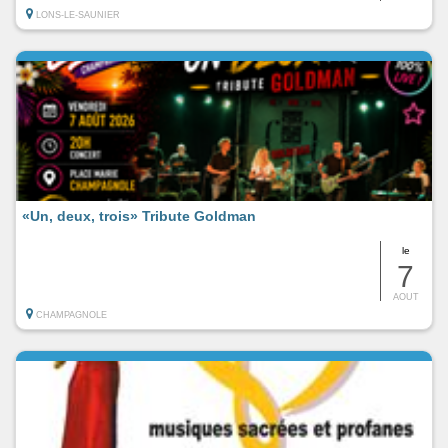
LONS-LE-SAUNIER
«Un, deux, trois» Tribute Goldman
le
7
AOUT
CHAMPAGNOLE