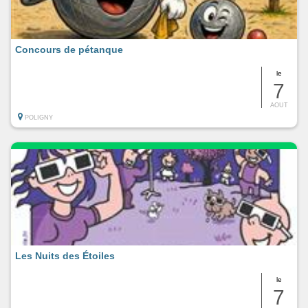
Concours de pétanque
le
7
AOUT
POLIGNY
Les Nuits des Étoiles
le
7