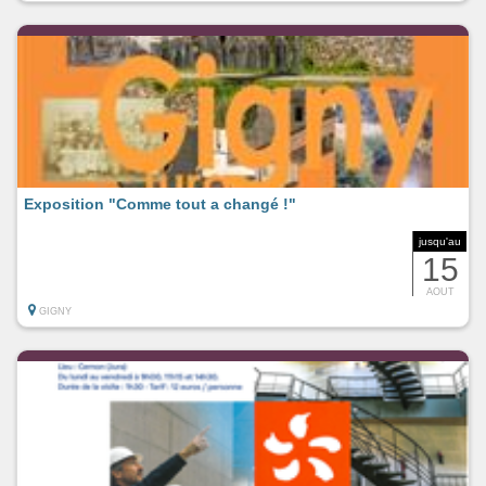
Exposition "Comme tout a changé !"
jusqu'au
15
AOUT
GIGNY