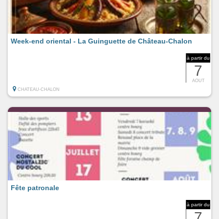
Week-end oriental - La Guinguette de Château-Chalon
à partir du
7
AOUT
CHATEAU-CHALON
Fête patronale
à partir du
7