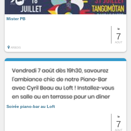
Mister PB
le
7
AOUT
ARBOIS
Soirée piano-bar au Loft
le
7
AOUT