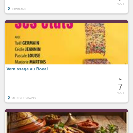
AOUT
DOMBLANS
Vernissage au Bocal
le
7
AOUT
SALINS-LES-BAINS