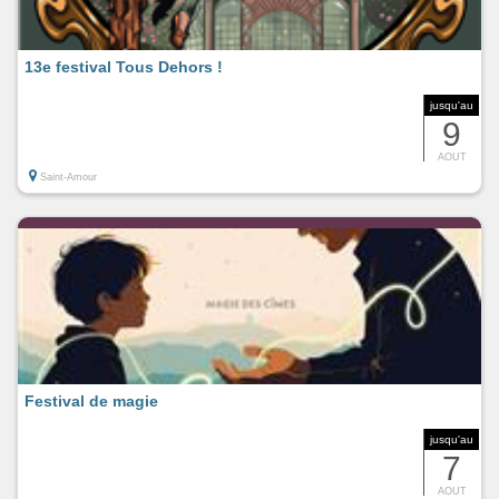
13e festival Tous Dehors !
jusqu'au
9
AOUT
Saint-Amour
Festival de magie
jusqu'au
7
AOUT