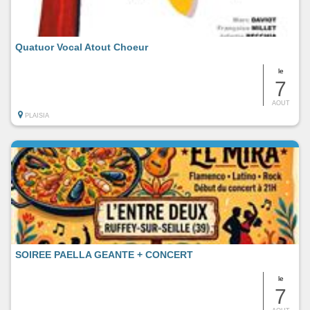
Quatuor Vocal Atout Choeur
le
7
AOUT
PLAISIA
SOIREE PAELLA GEANTE + CONCERT
le
7