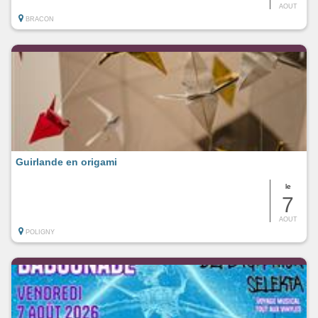
AOUT
BRACON
Guirlande en origami
le
7
AOUT
POLIGNY