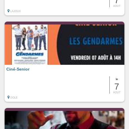
7
AOUT
LAJOUX
Ciné-Senior
le
7
AOUT
DOLE