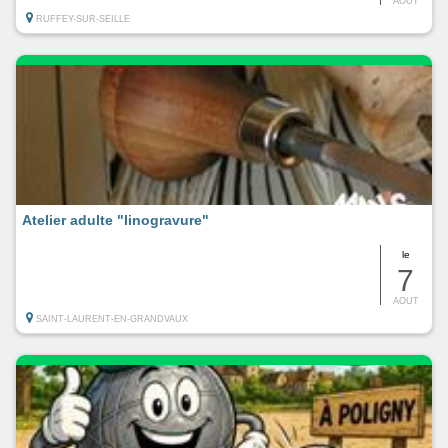
AOUT
RUFFEY-SUR-SEILLE
Atelier adulte "linogravure"
le
7
AOUT
SAINT-LAURENT-EN-GRANDVAUX