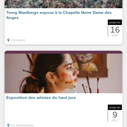
Teorg Maelbergs expose à la Chapelle Notre Dame des
Anges
jusqu'au
16
AOUT
COUSANCE
Exposition des artistes du haut jura
jusqu'au
9
AOUT
LES MOUSSIERES