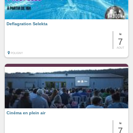
Deflagration Selekta
le
7
AOUT
POLIGNY
Cinéma en plein air
le
7