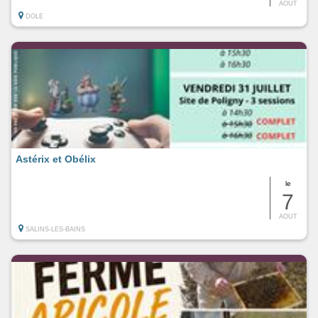
AOUT
DOLE
Astérix et Obélix
le
7
AOUT
SALINS-LES-BAINS