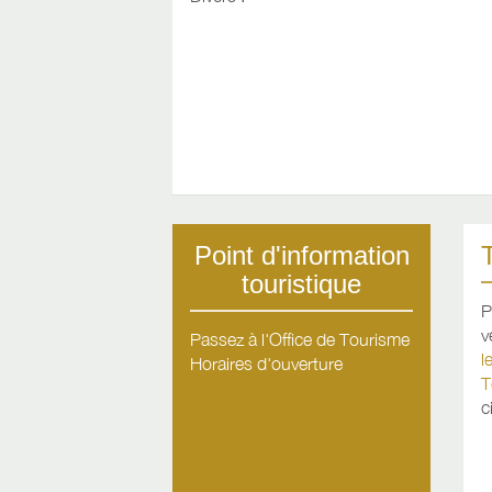
Point d'information
touristique
P
v
Passez à l'Office de Tourisme
l
Horaires d'ouverture
T
c