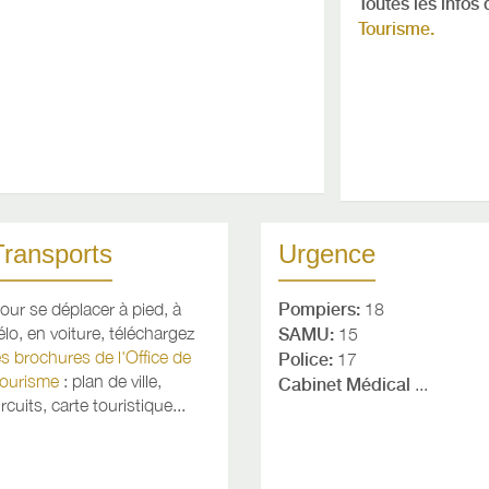
Toutes les infos
Tourisme.
Transports
Urgence
our se déplacer à pied, à
Pompiers:
18
élo, en voiture, téléchargez
SAMU:
15
es brochures de l'Office de
Police:
17
ourisme
: plan de ville,
Cabinet Médical
...
ircuits, carte touristique...